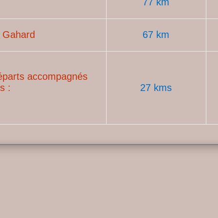
77 km
e Gahard
67 km
départs accompagnés
s :
27 kms