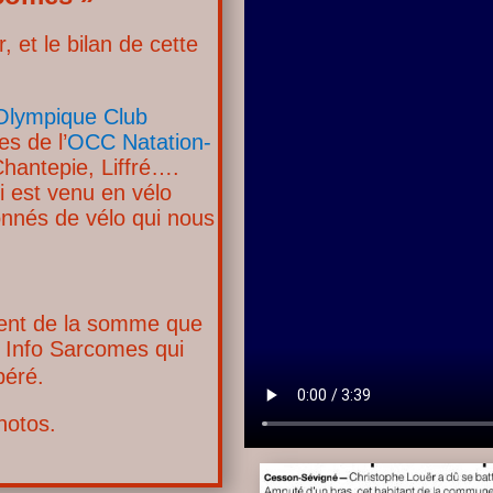
 et le bilan de cette
Olympique Club
es de l’
OCC Natation-
Chantepie, Liffré….
i est venu en vélo
onnés de vélo qui nous
ent de la somme que
n Info Sarcomes qui
péré.
hotos.