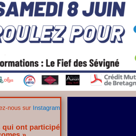
vez-nous sur
Instagram
 qui ont participé
rcomes »