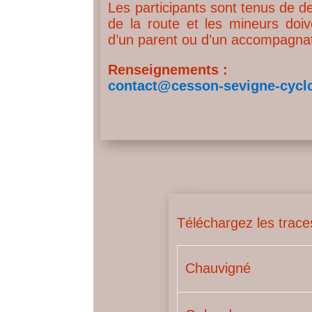
Les participants sont tenus de 
de la route et les mineurs doi
d’un parent ou d’un accompagnat
Renseignements :
contact@cesson-sevigne-cyclo
Téléchargez les trac
Chauvigné