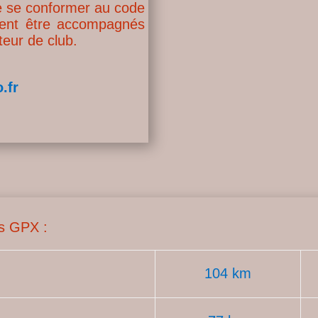
de se conformer au code
vent être accompagnés
eur de club.
.fr
es GPX :
104 km