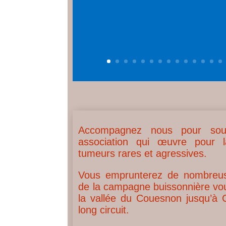
Accompagnez nous pour sou
association qui
œuvre
pour 
tumeurs rares et agressives.
Vous emprunterez de nombreuse
de la campagne buissonnière vo
la vallée du Couesnon jusqu’à 
long circuit.