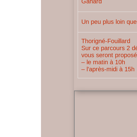
Gahard
Un peu plus loin qu
Thorigné-Fouillard
Sur ce parcours 2 
vous seront proposé
– le matin à 10h
– l’après-midi à 15h